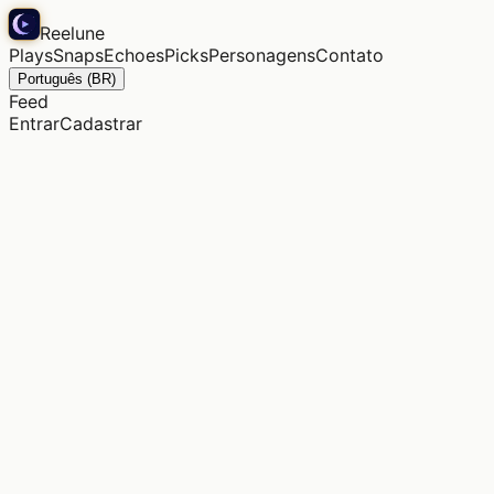
Reelune
Plays
Snaps
Echoes
Picks
Personagens
Contato
Português (BR)
Feed
Entrar
Cadastrar