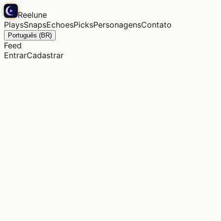
Reelune
Plays
Snaps
Echoes
Picks
Personagens
Contato
Português (BR)
Feed
Entrar
Cadastrar