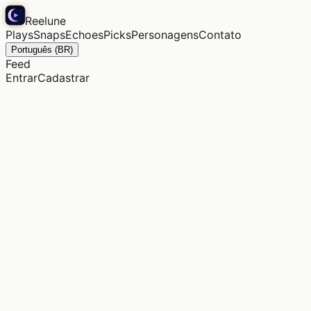
Reelune
Plays
Snaps
Echoes
Picks
Personagens
Contato
Português (BR)
Feed
Entrar
Cadastrar