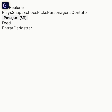
Reelune
Plays
Snaps
Echoes
Picks
Personagens
Contato
Português (BR)
Feed
Entrar
Cadastrar