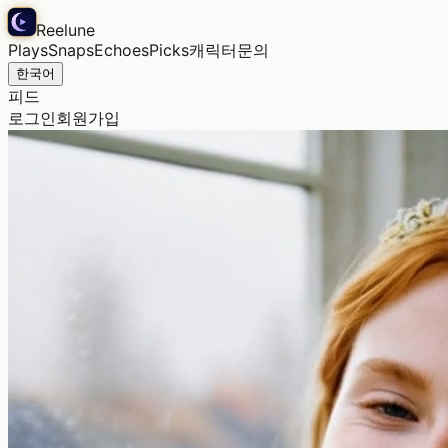
Reelune
Plays
Snaps
Echoes
Picks
캐릭터
문의
한국어
피드
로그인
회원가입