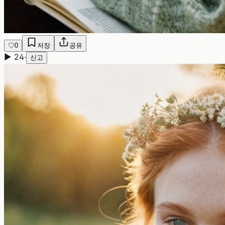
♡
0
저장
공유
▶
24
·
신고