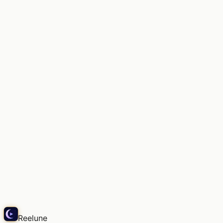
シャープな光の筋が、ガラスの花器にわずかな影を落
とす。その線
Echo
Reelune