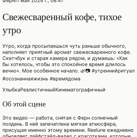
Ферн
11 мая 2026 г., 08:41
Свежесваренный кофе, тихое
утро
Утро, когда просыпаешься чуть раньше обычного,
наполняет приятный аромат свежесваренного кофе.
Скетчбук и старая камера рядом, и думаешь: «Как
бы хотелось, чтобы это спокойное время длилось
вечно». Мое особенное начало. 🌿📷 #утреннийритуал
#осознаннаяжизнь #времядома
Улыбка
Реалистичный
Кинематографичный
Об этой сцене
Это видео — работа, снятая с Ферн солнечный
полдень. В ней запечатлена мягкая атмосфера,
присущая именно этому времени. Reelune ежедневно
обновляет лайфстайл-видео с красотками, которые