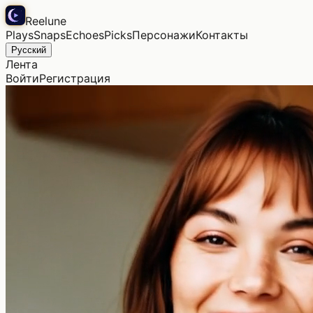
Reelune
Plays
Snaps
Echoes
Picks
Персонажи
Контакты
Русский
Лента
Войти
Регистрация