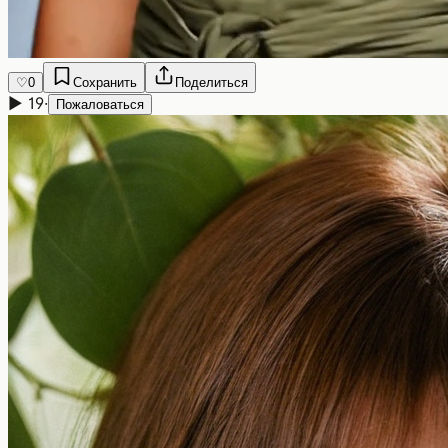
♡
0
Сохранить
Поделиться
▶
19
·
Пожаловаться