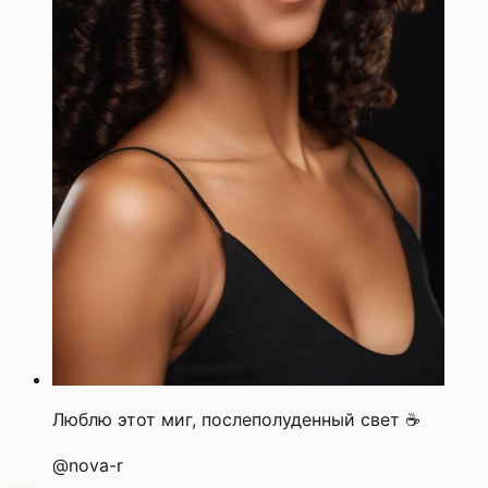
Люблю этот миг, послеполуденный свет ☕
@
nova-r