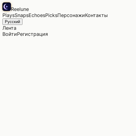
Reelune
Plays
Snaps
Echoes
Picks
Персонажи
Контакты
Русский
Лента
Войти
Регистрация