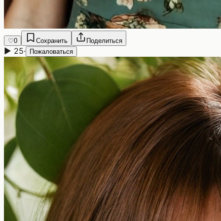
♡
0
Сохранить
Поделиться
▶
25
·
Пожаловаться