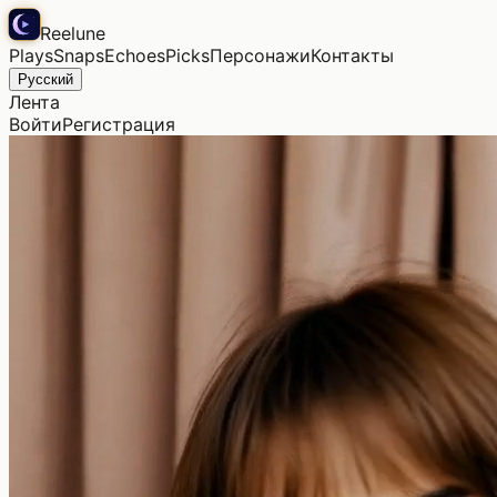
Reelune
Plays
Snaps
Echoes
Picks
Персонажи
Контакты
Русский
Лента
Войти
Регистрация