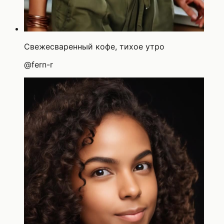
Свежесваренный кофе, тихое утро
@
fern-r