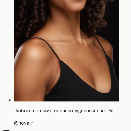
Люблю этот миг, послеполуденный свет ☕
@
nova-r