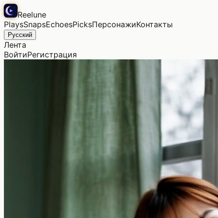
Reelune
Plays
Snaps
Echoes
Picks
Персонажи
Контакты
Русский
Лента
Войти
Регистрация