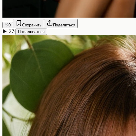
♡
0
Сохранить
Поделиться
▶
27
·
Пожаловаться