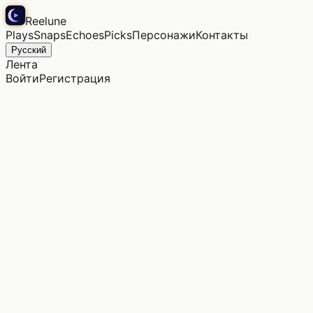
Reelune
Plays
Snaps
Echoes
Picks
Персонажи
Контакты
Русский
Лента
Войти
Регистрация