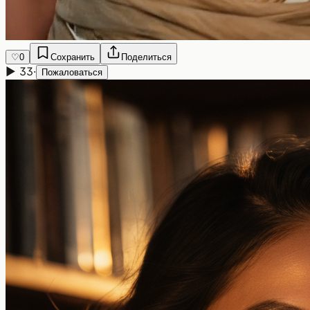
♡
0
Сохранить
Поделиться
▶
33
·
Пожаловаться