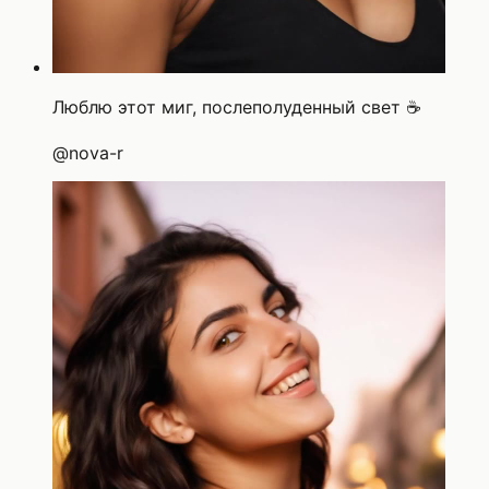
Люблю этот миг, послеполуденный свет ☕
@
nova-r