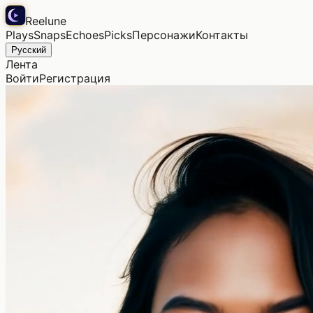
Reelune
Plays
Snaps
Echoes
Picks
Персонажи
Контакты
Русский
Лента
Войти
Регистрация