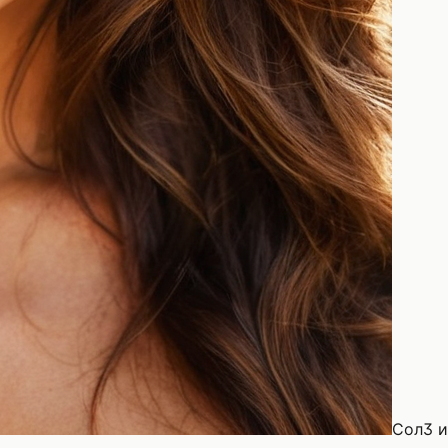
Сол
3 и