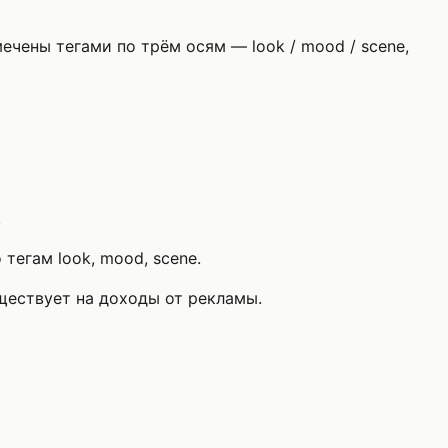
ечены тегами по трём осям — look / mood / scene,
.
тегам look, mood, scene.
уществует на доходы от рекламы.