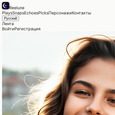
Reelune
Plays
Snaps
Echoes
Picks
Персонажи
Контакты
Русский
Лента
Войти
Регистрация