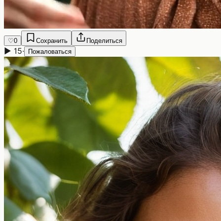
♡
0
Сохранить
Поделиться
▶
15
·
Пожаловаться