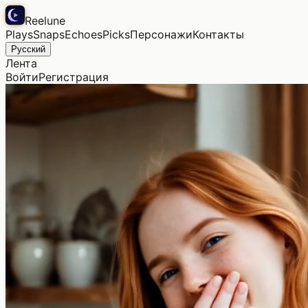
Reelune
Plays
Snaps
Echoes
Picks
Персонажи
Контакты
Русский
Лента
Войти
Регистрация