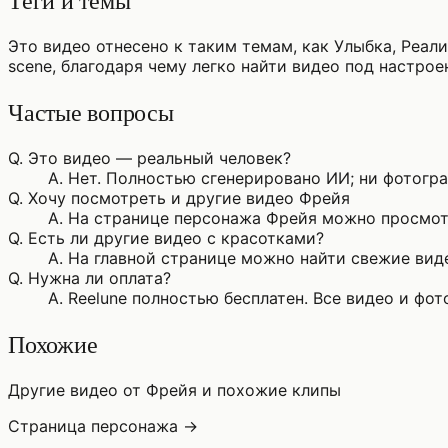
Теги и темы
Это видео отнесено к таким темам, как Улыбка, Реал
scene, благодаря чему легко найти видео под настрое
Частые вопросы
Q.
Это видео — реальный человек?
A.
Нет. Полностью сгенерировано ИИ; ни фотограф
Q.
Хочу посмотреть и другие видео Фрейя
A.
На странице персонажа Фрейя можно просмотр
Q.
Есть ли другие видео с красотками?
A.
На главной странице можно найти свежие виде
Q.
Нужна ли оплата?
A.
Reelune полностью бесплатен. Все видео и фо
Похожие
Другие видео от Фрейя и похожие клипы
Страница персонажа →