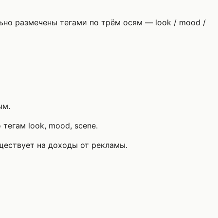
ьно размечены тегами по трём осям — look / mood /
ым.
тегам look, mood, scene.
уществует на доходы от рекламы.