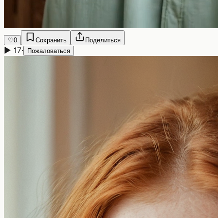
♡
0
Сохранить
Поделиться
▶
17
·
Пожаловаться