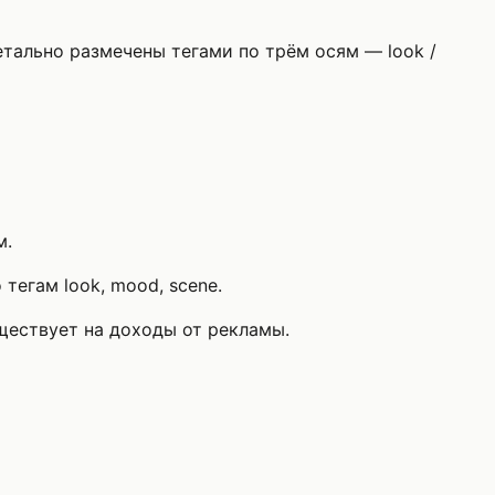
етально размечены тегами по трём осям — look /
м.
тегам look, mood, scene.
уществует на доходы от рекламы.