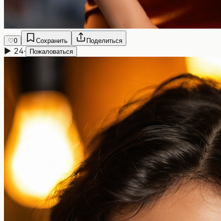
♡
0
Сохранить
Поделиться
▶
24
·
Пожаловаться