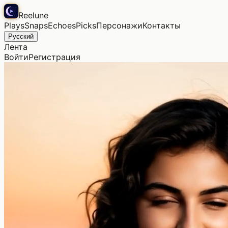
Reelune
Plays
Snaps
Echoes
Picks
Персонажи
Контакты
Русский
Лента
Войти
Регистрация