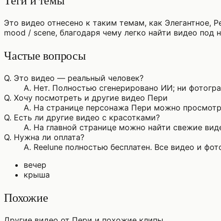
Теги и темы
Это видео отнесено к таким темам, как Элегантное, 
mood / scene, благодаря чему легко найти видео под 
Частые вопросы
Q.
Это видео — реальный человек?
A.
Нет. Полностью сгенерировано ИИ; ни фотограф
Q.
Хочу посмотреть и другие видео Пери
A.
На странице персонажа Пери можно просмотре
Q.
Есть ли другие видео с красотками?
A.
На главной странице можно найти свежие виде
Q.
Нужна ли оплата?
A.
Reelune полностью бесплатен. Все видео и фо
вечер
крыша
Похожие
Другие видео от Пери и похожие клипы