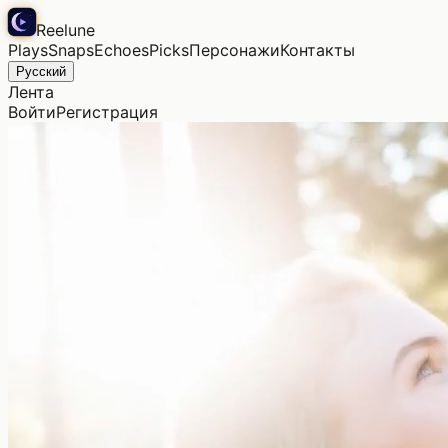
Reelune
Plays
Snaps
Echoes
Picks
Персонажи
Контакты
Русский
Лента
Войти
Регистрация