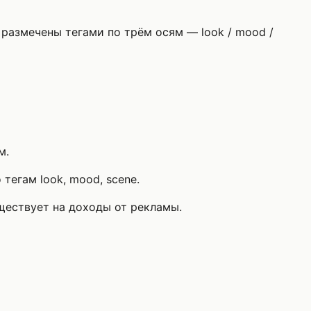
 размечены тегами по трём осям — look / mood /
м.
тегам look, mood, scene.
уществует на доходы от рекламы.