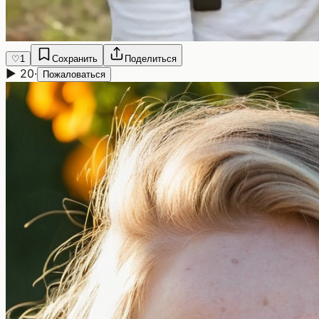
♡
1
Сохранить
Поделиться
▶
20
·
Пожаловаться