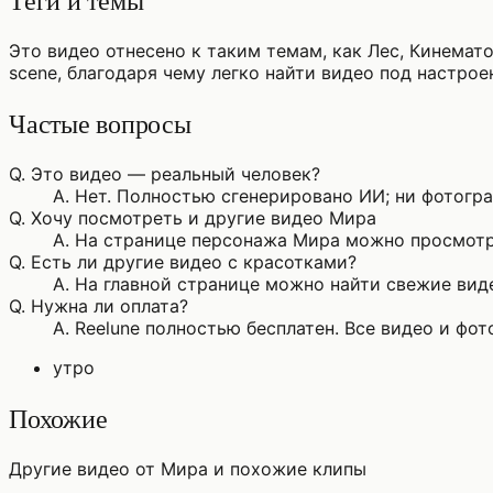
Теги и темы
Это видео отнесено к таким темам, как Лес, Кинемат
scene, благодаря чему легко найти видео под настрое
Частые вопросы
Q.
Это видео — реальный человек?
A.
Нет. Полностью сгенерировано ИИ; ни фотограф
Q.
Хочу посмотреть и другие видео Мира
A.
На странице персонажа Мира можно просмотре
Q.
Есть ли другие видео с красотками?
A.
На главной странице можно найти свежие виде
Q.
Нужна ли оплата?
A.
Reelune полностью бесплатен. Все видео и фо
утро
Похожие
Другие видео от Мира и похожие клипы