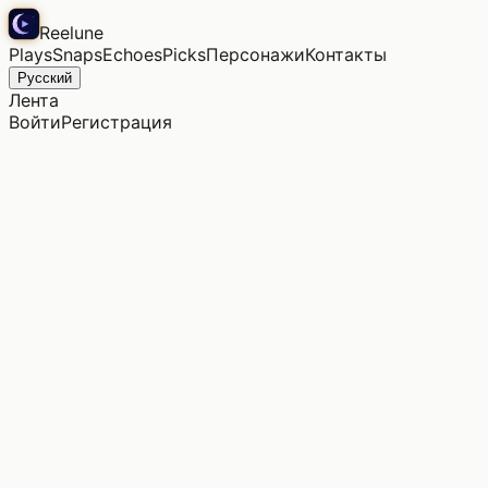
Reelune
Plays
Snaps
Echoes
Picks
Персонажи
Контакты
Русский
Лента
Войти
Регистрация