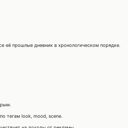
е её прошлые дневник в хронологическом порядке.
арым.
о тегам look, mood, scene.
уществует на доходы от рекламы.