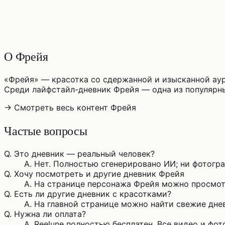
♡
0
5
просмотры
О Фрейя
«Фрейя» — красотка со сдержанной и изысканной аур
Среди лайфстайл-дневник Фрейя — одна из популярн
→ Смотреть весь контент Фрейя
Частые вопросы
Q.
Это дневник — реальный человек?
A.
Нет. Полностью сгенерировано ИИ; ни фотограф
Q.
Хочу посмотреть и другие дневник Фрейя
A.
На странице персонажа Фрейя можно просмотр
Q.
Есть ли другие дневник с красотками?
A.
На главной странице можно найти свежие днев
Q.
Нужна ли оплата?
A.
Reelune полностью бесплатен. Все видео и фо