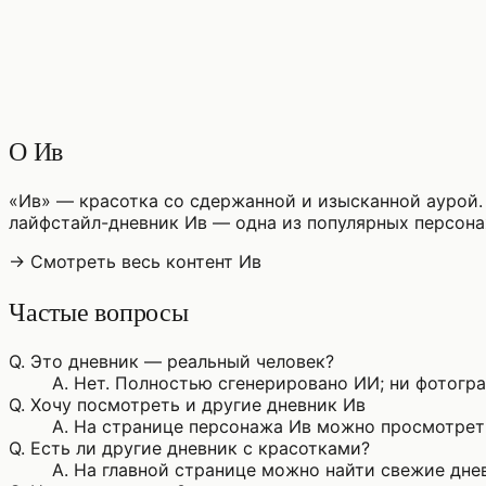
♡
0
6
просмотры
О Ив
«Ив» — красотка со сдержанной и изысканной аурой.
лайфстайл-дневник Ив — одна из популярных персон
→ Смотреть весь контент Ив
Частые вопросы
Q.
Это дневник — реальный человек?
A.
Нет. Полностью сгенерировано ИИ; ни фотограф
Q.
Хочу посмотреть и другие дневник Ив
A.
На странице персонажа Ив можно просмотреть
Q.
Есть ли другие дневник с красотками?
A.
На главной странице можно найти свежие днев