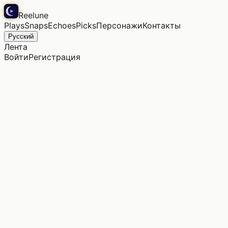
Reelune
Plays
Snaps
Echoes
Picks
Персонажи
Контакты
Русский
Лента
Войти
Регистрация