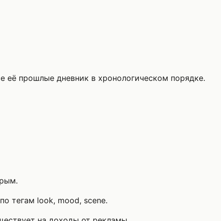
е её прошлые дневник в хронологическом порядке.
арым.
о тегам look, mood, scene.
уществует на доходы от рекламы.