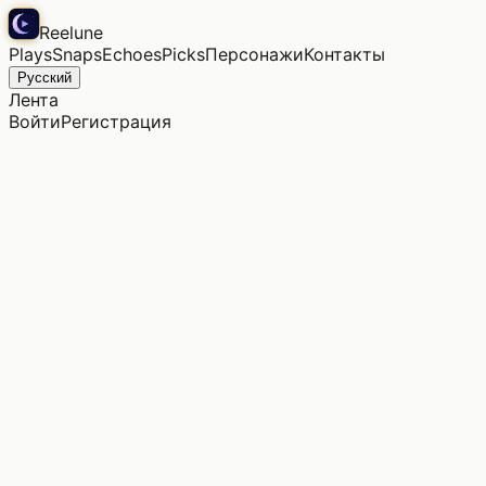
Reelune
Plays
Snaps
Echoes
Picks
Персонажи
Контакты
Русский
Лента
Войти
Регистрация