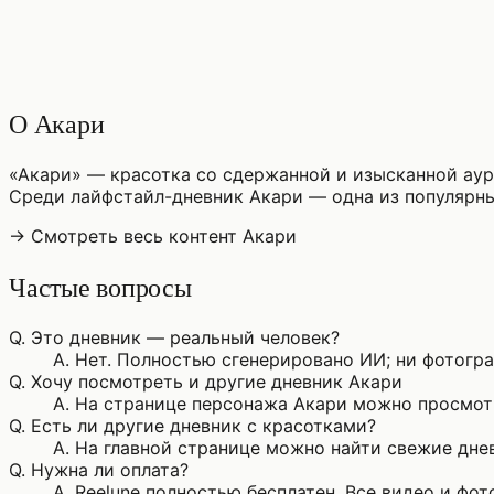
♡
0
4
просмотры
О Акари
«Акари» — красотка со сдержанной и изысканной аур
Среди лайфстайл-дневник Акари — одна из популярн
→ Смотреть весь контент Акари
Частые вопросы
Q.
Это дневник — реальный человек?
A.
Нет. Полностью сгенерировано ИИ; ни фотограф
Q.
Хочу посмотреть и другие дневник Акари
A.
На странице персонажа Акари можно просмотр
Q.
Есть ли другие дневник с красотками?
A.
На главной странице можно найти свежие днев
Q.
Нужна ли оплата?
A.
Reelune полностью бесплатен. Все видео и фо