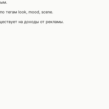
рым.
о тегам look, mood, scene.
уществует на доходы от рекламы.