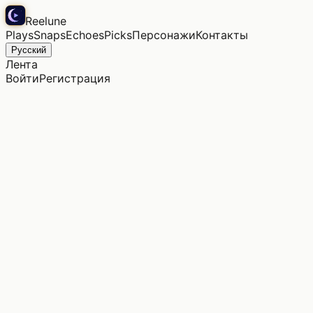
Reelune
Plays
Snaps
Echoes
Picks
Персонажи
Контакты
Русский
Лента
Войти
Регистрация