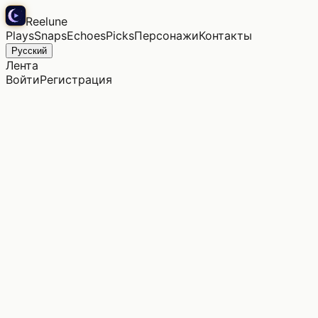
Reelune
Plays
Snaps
Echoes
Picks
Персонажи
Контакты
Русский
Лента
Войти
Регистрация