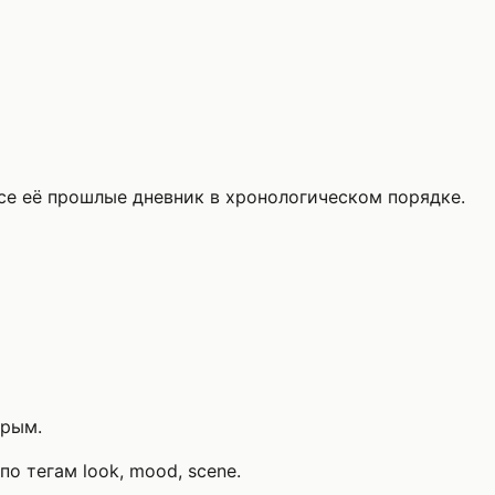
е её прошлые дневник в хронологическом порядке.
арым.
о тегам look, mood, scene.