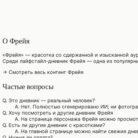
♡
0
9
просмотры
О Фрейя
«Фрейя» — красотка со сдержанной и изысканной аур
Среди лайфстайл-дневник Фрейя — одна из популярн
→ Смотреть весь контент Фрейя
Частые вопросы
Q.
Это дневник — реальный человек?
A.
Нет. Полностью сгенерировано ИИ; ни фотограф
Q.
Хочу посмотреть и другие дневник Фрейя
A.
На странице персонажа Фрейя можно просмотр
Q.
Есть ли другие дневник с красотками?
A.
На главной странице можно найти свежие днев
Q.
Нужна ли оплата?