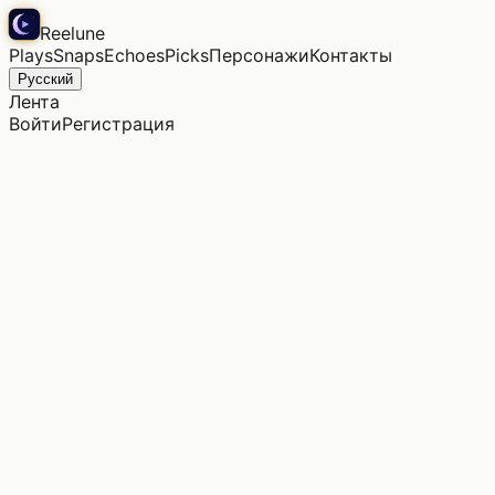
Reelune
Plays
Snaps
Echoes
Picks
Персонажи
Контакты
Русский
Лента
Войти
Регистрация