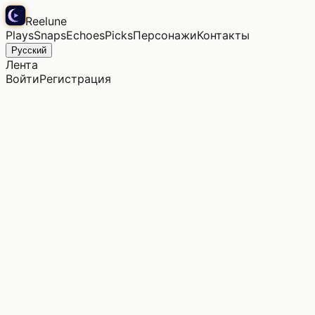
Reelune
Plays
Snaps
Echoes
Picks
Персонажи
Контакты
Русский
Лента
Войти
Регистрация