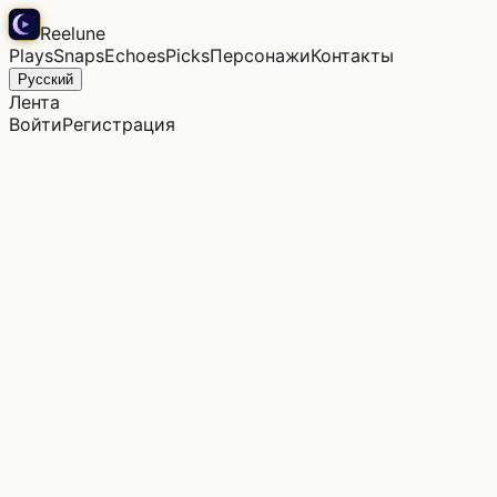
Reelune
Plays
Snaps
Echoes
Picks
Персонажи
Контакты
Русский
Лента
Войти
Регистрация