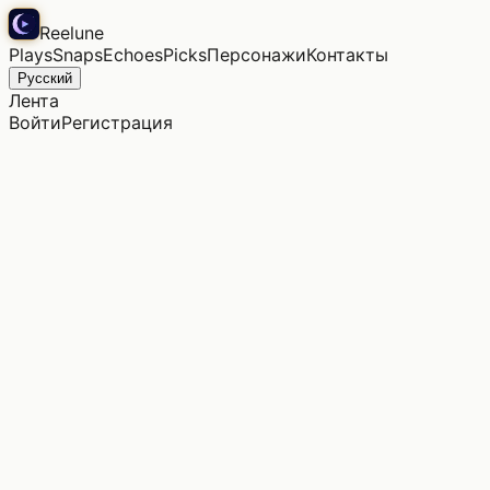
Reelune
Plays
Snaps
Echoes
Picks
Персонажи
Контакты
Русский
Лента
Войти
Регистрация