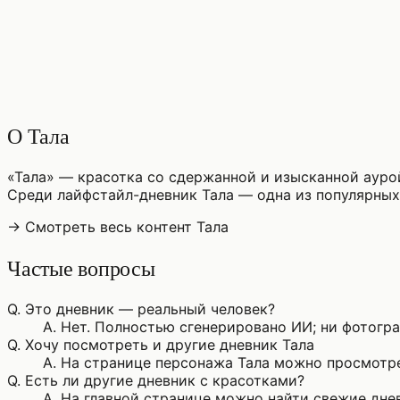
♡
0
5
просмотры
О Тала
«Тала» — красотка со сдержанной и изысканной ауро
Среди лайфстайл-дневник Тала — одна из популярны
→ Смотреть весь контент Тала
Частые вопросы
Q.
Это дневник — реальный человек?
A.
Нет. Полностью сгенерировано ИИ; ни фотограф
Q.
Хочу посмотреть и другие дневник Тала
A.
На странице персонажа Тала можно просмотре
Q.
Есть ли другие дневник с красотками?
A.
На главной странице можно найти свежие днев