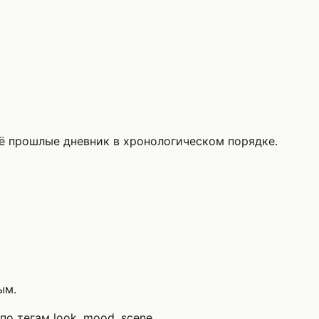
ё прошлые дневник в хронологическом порядке.
ым.
о тегам look, mood, scene.